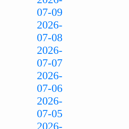
07-09
2026-
07-08
2026-
07-07
2026-
07-06
2026-
07-05
2026-