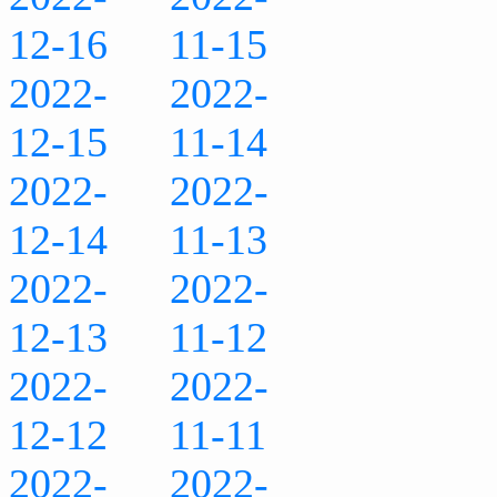
12-16
11-15
2022-
2022-
12-15
11-14
2022-
2022-
12-14
11-13
2022-
2022-
12-13
11-12
2022-
2022-
12-12
11-11
2022-
2022-