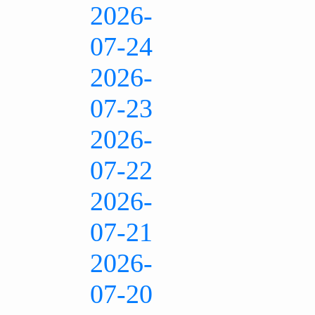
2026-
07-24
2026-
07-23
2026-
07-22
2026-
07-21
2026-
07-20