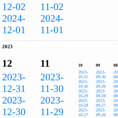
12-02
11-02
2024-
2024-
12-01
11-01
2023
12
11
10
09
08
2023-
2023-
20
2023-
2023-
10-31
09-30
08
2023-
2023-
20
12-31
11-30
10-30
09-29
08
2023-
2023-
20
10-29
09-28
08
2023-
2023-
2023-
2023-
20
10-28
09-27
08
12-30
11-29
2023-
2023-
20
10-27
09-26
08