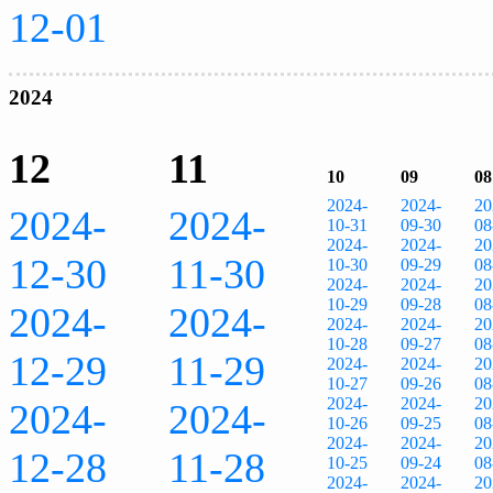
12-01
2024
12
11
10
09
08
2024-
2024-
20
2024-
2024-
10-31
09-30
08
2024-
2024-
20
12-30
11-30
10-30
09-29
08
2024-
2024-
20
10-29
09-28
08
2024-
2024-
2024-
2024-
20
10-28
09-27
08
12-29
11-29
2024-
2024-
20
10-27
09-26
08
2024-
2024-
20
2024-
2024-
10-26
09-25
08
2024-
2024-
20
12-28
11-28
10-25
09-24
08
2024-
2024-
20