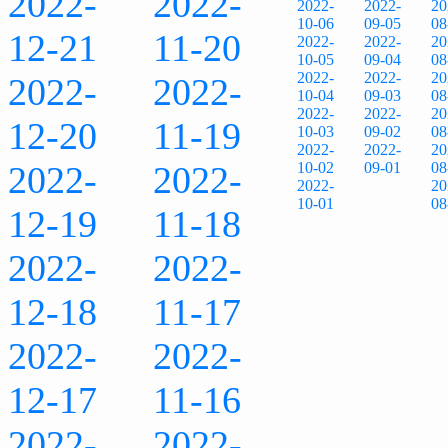
2022-
2022-
2022-
2022-
20
10-06
09-05
08
12-21
11-20
2022-
2022-
20
10-05
09-04
08
2022-
2022-
20
2022-
2022-
10-04
09-03
08
2022-
2022-
20
12-20
11-19
10-03
09-02
08
2022-
2022-
20
2022-
2022-
10-02
09-01
08
2022-
20
10-01
08
12-19
11-18
2022-
2022-
12-18
11-17
2022-
2022-
12-17
11-16
2022-
2022-