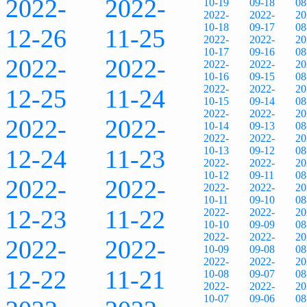
2022-
2022-
10-19
09-18
08
2022-
2022-
20
10-18
09-17
08
12-26
11-25
2022-
2022-
20
10-17
09-16
08
2022-
2022-
2022-
2022-
20
10-16
09-15
08
2022-
2022-
20
12-25
11-24
10-15
09-14
08
2022-
2022-
20
2022-
2022-
10-14
09-13
08
2022-
2022-
20
12-24
11-23
10-13
09-12
08
2022-
2022-
20
10-12
09-11
08
2022-
2022-
2022-
2022-
20
10-11
09-10
08
12-23
11-22
2022-
2022-
20
10-10
09-09
08
2022-
2022-
20
2022-
2022-
10-09
09-08
08
2022-
2022-
20
12-22
11-21
10-08
09-07
08
2022-
2022-
20
10-07
09-06
08