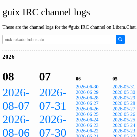
guix IRC channel logs
These are the channel logs for the #guix IRC channel on Libera.Chat.
2026
08
07
06
05
2026-06-30
2026-05-31
2026-
2026-
2026-06-29
2026-05-30
2026-06-28
2026-05-29
08-07
07-31
2026-06-27
2026-05-28
2026-06-26
2026-05-27
2026-06-25
2026-05-26
2026-
2026-
2026-06-24
2026-05-25
2026-06-23
2026-05-24
08-06
07-30
2026-06-22
2026-05-23
2026-06-21
2026-05-22