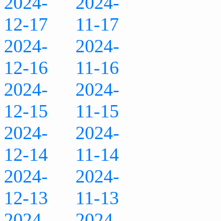
2024-
2024-
12-17
11-17
2024-
2024-
12-16
11-16
2024-
2024-
12-15
11-15
2024-
2024-
12-14
11-14
2024-
2024-
12-13
11-13
2024-
2024-