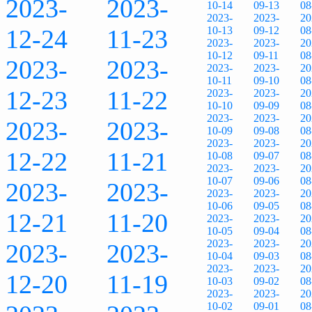
2023-
2023-
10-14
09-13
08
2023-
2023-
20
12-24
11-23
10-13
09-12
08
2023-
2023-
20
10-12
09-11
08
2023-
2023-
2023-
2023-
20
10-11
09-10
08
12-23
11-22
2023-
2023-
20
10-10
09-09
08
2023-
2023-
20
2023-
2023-
10-09
09-08
08
2023-
2023-
20
12-22
11-21
10-08
09-07
08
2023-
2023-
20
10-07
09-06
08
2023-
2023-
2023-
2023-
20
10-06
09-05
08
12-21
11-20
2023-
2023-
20
10-05
09-04
08
2023-
2023-
20
2023-
2023-
10-04
09-03
08
2023-
2023-
20
12-20
11-19
10-03
09-02
08
2023-
2023-
20
10-02
09-01
08